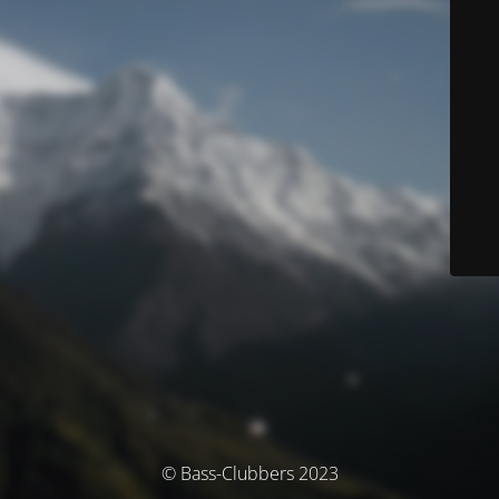
© Bass-Clubbers 2023