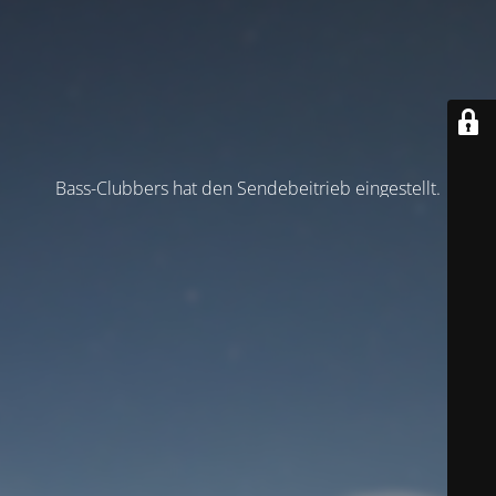
Bass-Clubbers hat den Sendebeitrieb eingestellt.