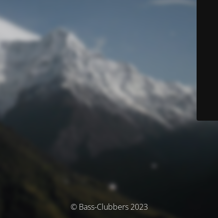
© Bass-Clubbers 2023